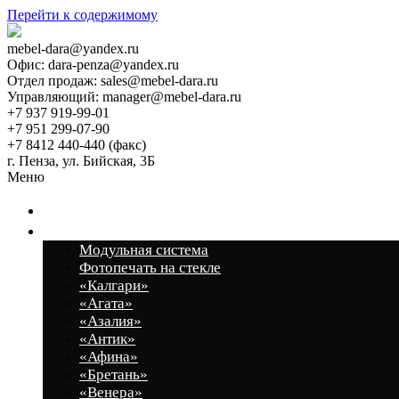
Перейти к содержимому
mebel-dara@yandex.ru
Офис: dara-penza@yandex.ru
Отдел продаж: sales@mebel-dara.ru
Управляющий: manager@mebel-dara.ru
+7 937 919-99-01
+7 951 299-07-90
+7 8412 440-440 (факс)
г. Пенза, ул. Бийская, 3Б
Меню
Главная
Кухонные гарнитуры
Модульная система
Фотопечать на стекле
«Калгари»
«Агата»
«Азалия»
«Антик»
«Афина»
«Бретань»
«Венера»