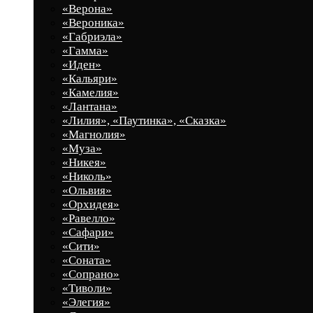
«Верона»
«Вероника»
«Габриэла»
«Гамма»
«Иден»
«Кальяри»
«Камелия»
«Лантана»
«Лилия», «Паутинка», «Сказка»
«Магнолия»
«Муза»
«Никея»
«Николь»
«Ольвия»
«Орхидея»
«Равелло»
«Сафари»
«Сити»
«Соната»
«Сопрано»
«Тиволи»
«Элегия»