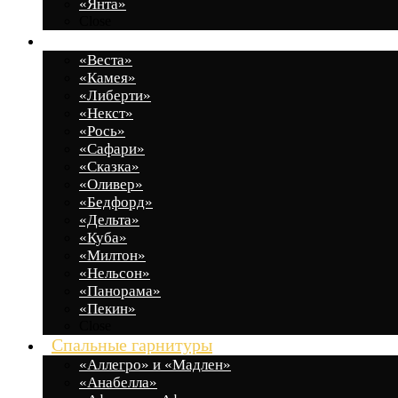
«Янта»
Close
Гостиные
«Веста»
«Камея»
«Либерти»
«Некст»
«Рось»
«Сафари»
«Сказка»
«Оливер»
«Бедфорд»
«Дельта»
«Куба»
«Милтон»
«Нельсон»
«Панорама»
«Пекин»
Close
Спальные гарнитуры
«Аллегро» и «Мадлен»
«Анабелла»