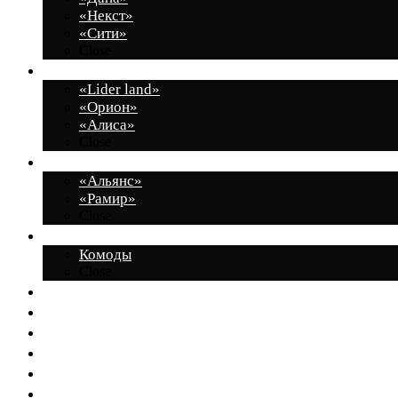
«Некст»
«Сити»
Close
Молодежные комнаты
«Lider land»
«Орион»
«Алиса»
Close
Шкафы
«Альянс»
«Рамир»
Close
Малые формы
Комоды
Close
Индивидуальные проекты
Декларация о соответствии
Партнеры
Дилеры
Акции
Контакты