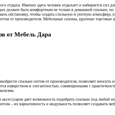
го отдыха. Именно здесь человек отдыхает и набирается сил для
дых должен быть комфортным не только в домашней спальне, но и
умать обстановку, чтобы создать стильную и уютную атмосферу, 
 оптом от производителя. Мебельные салоны, крупные торговые 
в от Мебель Дара
обрести спальни оптом от производителя, позволяет вносить из
тся изяществом и элегантностью, совмещенными с практичност
мализма.
и аксессуаров дает возможность подобрать спальни под любой и
птом – их вариативность и модульность позволяет создавать ме