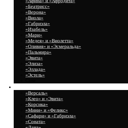
«Афина» и «Афродита»
«Беатрисс»
«Верона»
«Виола»
«Габриэла»
«Изабель»
«Мари»
«Медея» и «Виолетта»
«Оливия» и «Эсмеральда»
«Пальмира»
«Эвита»
«Элиза»
«Эллада»
«Эстель»
Close
Прихожие
«Версаль»
«Клео» и «Эвита»
«Корсика»
«Мини» и «Феликс»
«Сафари» и «Габриэла»
«Соната»
«Дана»