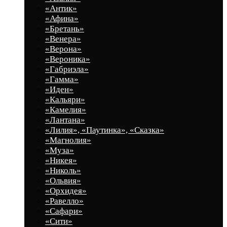
«Антик»
«Афина»
«Бретань»
«Венера»
«Верона»
«Вероника»
«Габриэла»
«Гамма»
«Иден»
«Кальяри»
«Камелия»
«Лантана»
«Лилия», «Паутинка», «Сказка»
«Магнолия»
«Муза»
«Никея»
«Николь»
«Ольвия»
«Орхидея»
«Равелло»
«Сафари»
«Сити»