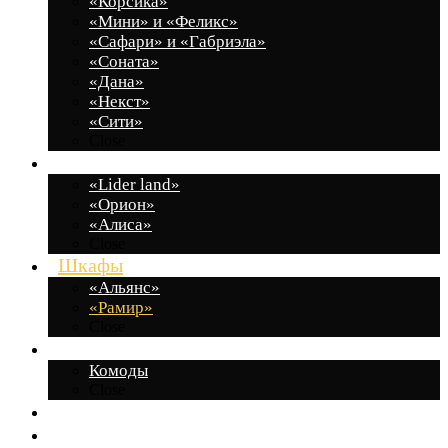
«Корсика»
«Мини» и «Феликс»
«Сафари» и «Габриэла»
«Соната»
«Дана»
«Некст»
«Сити»
Close
Молодежные комнаты
«Lider land»
«Орион»
«Алиса»
Close
Шкафы
«Альянс»
«Рамир»
Close
Малые формы
Комоды
Close
Индивидуальные проекты
Декларация о соответствии