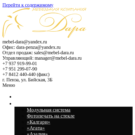
Перейти к содержимому
mebel-dara@yandex.ru
Офис: dara-penza@yandex.ru
Отдел продаж: sales@mebel-dara.ru
Управляющий: manager@mebel-dara.ru
+7 937 919-99-01
+7 951 299-07-90
+7 8412 440-440 (факс)
г. Пенза, ул. Бийская, 3Б
Меню
Главная
Кухонные гарнитуры
Модульная система
Фотопечать на стекле
«Калгари»
«Агата»
«Азалия»