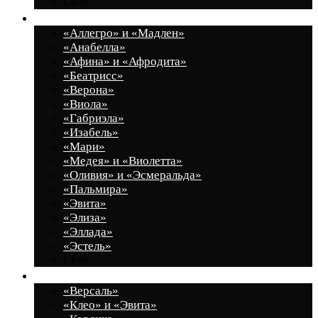
Close
Спальные гарнитуры
«Аллегро» и «Мадлен»
«Анабелла»
«Афина» и «Афродита»
«Беатрисс»
«Верона»
«Виола»
«Габриэла»
«Изабель»
«Мари»
«Медея» и «Виолетта»
«Оливия» и «Эсмеральда»
«Пальмира»
«Эвита»
«Элиза»
«Эллада»
«Эстель»
Close
Прихожие
«Версаль»
«Клео» и «Эвита»