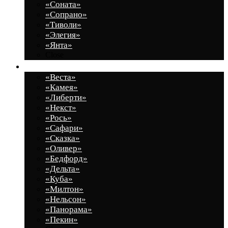
«Соната»
«Сопрано»
«Тиволи»
«Элегия»
«Янта»
Close
Гостиные
«Веста»
«Камея»
«Либерти»
«Некст»
«Рось»
«Сафари»
«Сказка»
«Оливер»
«Бедфорд»
«Дельта»
«Куба»
«Милтон»
«Нельсон»
«Панорама»
«Пекин»