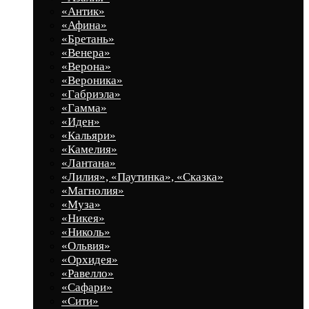
«Антик»
«Афина»
«Бретань»
«Венера»
«Верона»
«Вероника»
«Габриэла»
«Гамма»
«Иден»
«Кальяри»
«Камелия»
«Лантана»
«Лилия», «Паутинка», «Сказка»
«Магнолия»
«Муза»
«Никея»
«Николь»
«Ольвия»
«Орхидея»
«Равелло»
«Сафари»
«Сити»