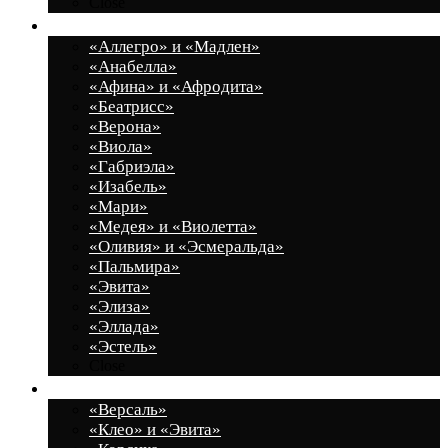
Close
Спальные гарнитуры
«Аллегро» и «Мадлен»
«Анабелла»
«Афина» и «Афродита»
«Беатрисс»
«Верона»
«Виола»
«Габриэла»
«Изабель»
«Мари»
«Медея» и «Виолетта»
«Оливия» и «Эсмеральда»
«Пальмира»
«Эвита»
«Элиза»
«Эллада»
«Эстель»
Close
Прихожие
«Версаль»
«Клео» и «Эвита»