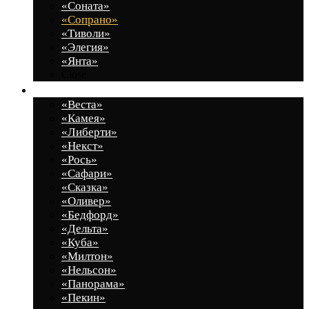
«Соната»
«Сопрано»
«Тиволи»
«Элегия»
«Янта»
Close
Гостиные
«Веста»
«Камея»
«Либерти»
«Некст»
«Рось»
«Сафари»
«Сказка»
«Оливер»
«Бедфорд»
«Дельта»
«Куба»
«Милтон»
«Нельсон»
«Панорама»
«Пекин»