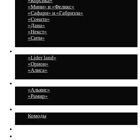
«Корсика»
«Мини» и «Феликс»
«Сафари» и «Габриэла»
«Соната»
«Дана»
«Некст»
«Сити»
Close
Молодежные комнаты
«Lider land»
«Орион»
«Алиса»
Close
Шкафы
«Альянс»
«Рамир»
Close
Малые формы
Комоды
Close
Индивидуальные проекты
Декларация о соответствии