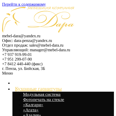
Перейти к содержимому
mebel-dara@yandex.ru
Офис: dara-penza@yandex.ru
Отдел продаж: sales@mebel-dara.ru
Управляющий: manager@mebel-dara.ru
+7 937 919-99-01
+7 951 299-07-90
+7 8412 440-440 (факс)
г. Пенза, ул. Бийская, 3Б
Меню
Главная
Кухонные гарнитуры
Модульная система
Фотопечать на стекле
«Калгари»
«Агата»
«Азалия»